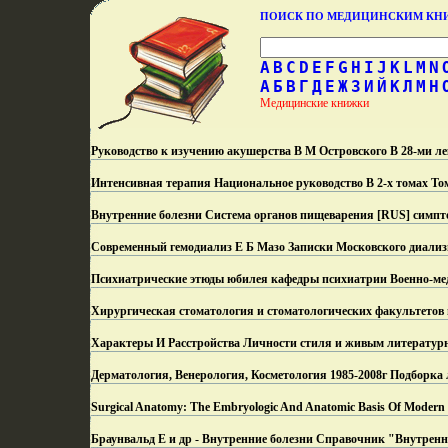
ПОИСК ПО МЕДИЦИНСКИМ К
A
B
C
D
E
F
G
H
I
J
K
L
M
N
А
Б
В
Г
Д
Е
Ж
З
И
Й
К
Л
М
Н
Медицинские книжки
Руководство к изучению акушерства В М Островского В 28-ми л
Интенсивная терапия Национальное руководство В 2-х томах Том
Внутренние болезни Система органов пищеварения [RUS] симпт
Современный гемодиализ Е Б Мазо Записки Московского диализ
Психиатрические этюды юбилея кафедры психиатрии Военно-ме
Хирургическая стоматология и стоматологических факультетов
Характеры И Расстройства Личности стиля и живым литератур
Дерматология, Венерология, Косметология 1985-2008г Подборка
Surgical Anatomy: The Embryologic And Anatomic Basis Of Modern Su
Браунвальд Е и др - Внутренние болезни Справочник "Внутренни