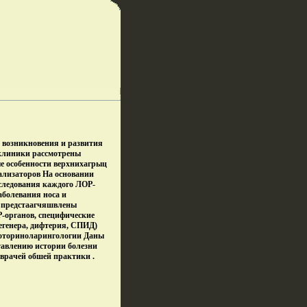
 возникновения и развития
 клиники рассмотрены
е особенности верхнихагрыц
нализаторов На основании
сследования каждого ЛОР-
аболевания носа и
о предстаагчяшвлены
Р-органов, специфические
Вегенера, дифтерия, СПИД)
 оториноларингологии Даны
тавлению истории болезни
 врачей обшей практики .