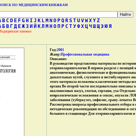
ПОИСК ПО МЕДИЦИНСКИМ КНИЖКАМ
A
B
C
D
E
F
G
H
I
J
K
L
M
N
O
P
Q
R
S
T
U
V
W
X
Y
Z
А
Б
В
Г
Д
Е
Ж
З
И
Й
К
Л
М
Н
О
П
Р
С
Т
У
Ф
Х
Ц
Ч
Ш
Щ
Э
Ю
Я
Медицинские книжки
Год:
2001
Жанр:
Профессиональная медицина
Описание:
В руководстве представлены материалы по истории
оториноларингологии В первом разделе с позиций
анатомические, физиологические и функциональны
дыхательных путей, слухового и вестибулярного а
этого материала изложены классические методы и
органа Во второй части последовательно описаны з
околоносовых пазух, глотки, гортани, уха Отдельн
неврологические осложнения и сепсис, опухоли ЛО
заболевания (туберкулез, сифилис, грану-лематоз 
Рассмотрены вопросы профессионального отбора в
методические рекомендации по обследованию и сос
больного в стационаре Для оториноларингологов и