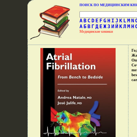
ПОИСК ПО МЕДИЦИНСКИМ К
A
B
C
D
E
F
G
H
I
J
K
L
M
N
А
Б
В
Г
Д
Е
Ж
З
И
Й
К
Л
М
Н
Медицинские книжки
Го
Жа
Оп
Cov
mec
bes
car