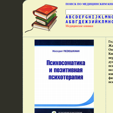
ПОИСК ПО МЕДИЦИНСКИМ К
A
B
C
D
E
F
G
H
I
J
K
L
M
N
А
Б
В
Г
Д
Е
Ж
З
И
Й
К
Л
М
Н
Медицинские книжки
Го
Жа
Оп
Кн
не
ду
пс
по
из
фи
пс