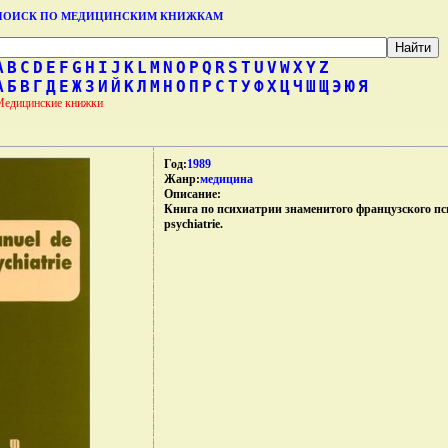
ПОИСК ПО МЕДИЦИНСКИМ КНИЖКАМ
A
B
C
D
E
F
G
H
I
J
K
L
M
N
O
P
Q
R
S
T
U
V
W
X
Y
Z
А
Б
В
Г
Д
Е
Ж
З
И
Й
К
Л
М
Н
О
П
Р
С
Т
У
Ф
Х
Ц
Ч
Ш
Щ
Э
Ю
Я
Медицинские книжки
Год:
1989
Жанр:
медицина
Описание:
Книга по психиатрии знаменитого французского пс
psychiatrie.