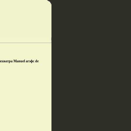
ихиатра Manuel агэфс de