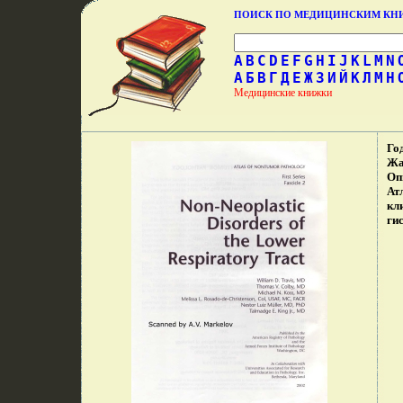
ПОИСК ПО МЕДИЦИНСКИМ К
A
B
C
D
E
F
G
H
I
J
K
L
M
N
А
Б
В
Г
Д
Е
Ж
З
И
Й
К
Л
М
Н
Медицинские книжки
Го
Жа
Оп
Ат
кл
ги