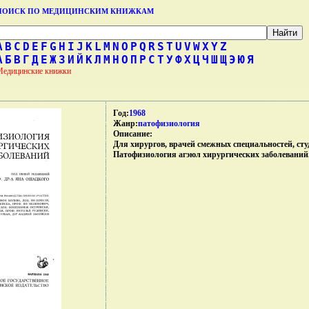
ПОИСК ПО МЕДИЦИНСКИМ КНИЖКАМ
A
B
C
D
E
F
G
H
I
J
K
L
M
N
O
P
Q
R
S
T
U
V
W
X
Y
Z
А
Б
В
Г
Д
Е
Ж
З
И
Й
К
Л
М
Н
О
П
Р
С
Т
У
Ф
Х
Ц
Ч
Ш
Щ
Э
Ю
Я
Медицинские книжки
Год:
1968
Жанр:
патофизиология
Описание:
Для хирургов, врачей смежных специальностей, сту
Патофизиология агэюл хирургических заболеваний