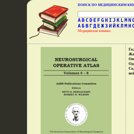
ПОИСК ПО МЕДИЦИНСКИМ К
A
B
C
D
E
F
G
H
I
J
K
L
M
N
А
Б
В
Г
Д
Е
Ж
З
И
Й
К
Л
М
Н
Медицинские книжки
Го
Жа
Оп
Од
Со
не