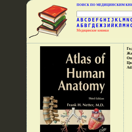
ПОИСК ПО МЕДИЦИНСКИМ К
A
B
C
D
E
F
G
H
I
J
K
L
M
N
А
Б
В
Г
Д
Е
Ж
З
И
Й
К
Л
М
Н
Медицинские книжки
Го
Жа
Оп
Цв
At