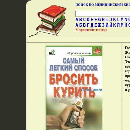
ПОИСК ПО МЕДИЦИНСКИМ К
A
B
C
D
E
F
G
H
I
J
K
L
M
N
А
Б
В
Г
Д
Е
Ж
З
И
Й
К
Л
М
Н
Медицинские книжки
Го
Жа
Оп
Эт
во
ге
пр
же
ку
и р