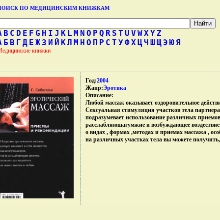
ПОИСК ПО МЕДИЦИНСКИМ КНИЖКАМ
A
B
C
D
E
F
G
H
I
J
K
L
M
N
O
P
Q
R
S
T
U
V
W
X
Y
Z
А
Б
В
Г
Д
Е
Ж
З
И
Й
К
Л
М
Н
О
П
Р
С
Т
У
Ф
Х
Ц
Ч
Ш
Щ
Э
Ю
Я
Медицинские книжки
Год:
2004
Жанр:
Эротика
Описание:
Любой массаж оказывает оздоровительное действи
Сексуальная стимуляция участков тела партнера,
подразумевает использование различных приемо
расслабляющагумжие и возбуждающее воздестви
о видах , формах ,методах и приемах массажа , о
на различных участках тела вы можете получить, 