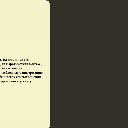
е на весь организм
 или эротический массаж ,
в, оказывающих
е необходимую информацию
собенностях его выполнения
прочитав эту книгу .