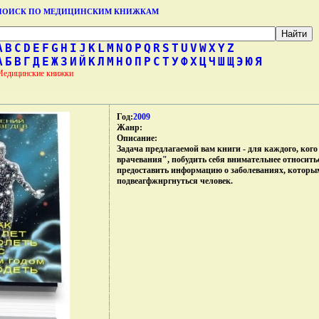
ПОИСК ПО МЕДИЦИНСКИМ КНИЖКАМ
A
B
C
D
E
F
G
H
I
J
K
L
M
N
O
P
Q
R
S
T
U
V
W
X
Y
Z
А
Б
В
Г
Д
Е
Ж
З
И
Й
К
Л
М
Н
О
П
Р
С
Т
У
Ф
Х
Ц
Ч
Ш
Щ
Э
Ю
Я
Медицинские книжки
Год:
2009
Жанр:
Описание:
Задача предлагаемой вам книги - для каждого, кого
врачевания", побудить себя внимательнее относитьс
предоставить информацию о заболеваниях, которы
подвеагфжнргнуться человек.