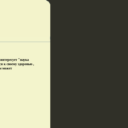
 интересует "наука
я к своему здоровью ,
м может