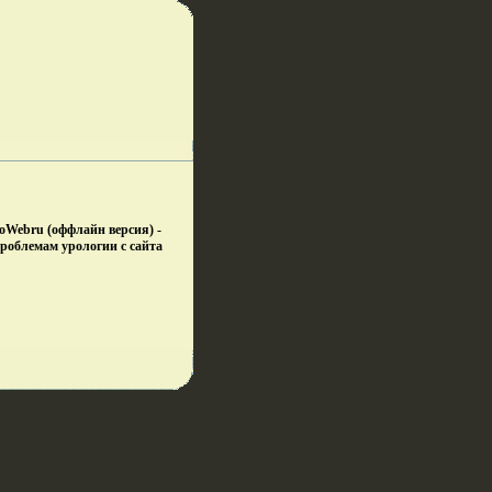
oWebru (оффлайн версия) -
проблемам урологии с сайта