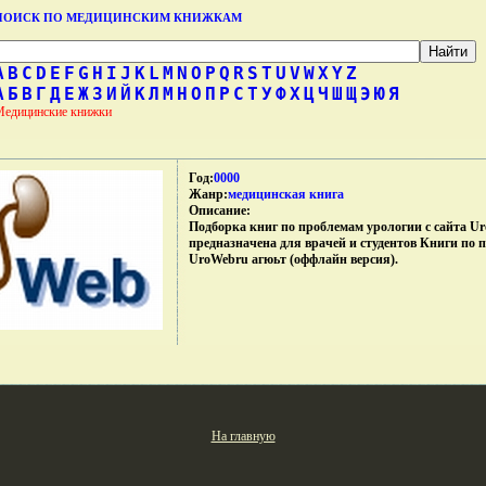
ПОИСК ПО МЕДИЦИНСКИМ КНИЖКАМ
A
B
C
D
E
F
G
H
I
J
K
L
M
N
O
P
Q
R
S
T
U
V
W
X
Y
Z
А
Б
В
Г
Д
Е
Ж
З
И
Й
К
Л
М
Н
О
П
Р
С
Т
У
Ф
Х
Ц
Ч
Ш
Щ
Э
Ю
Я
Медицинские книжки
Год:
0000
Жанр:
медицинская книга
Описание:
Подборка книг по проблемам урологии с сайта Ur
предназначена для врачей и студентов Книги по 
UroWebru агюьт (оффлайн версия).
На главную