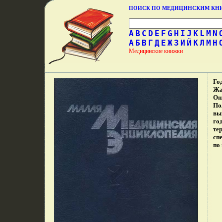
ПОИСК ПО МЕДИЦИНСКИМ К
A
B
C
D
E
F
G
H
I
J
K
L
M
N
А
Б
В
Г
Д
Е
Ж
З
И
Й
К
Л
М
Н
Медицинские книжки
Го
Жа
Оп
По
вы
го
те
сп
по