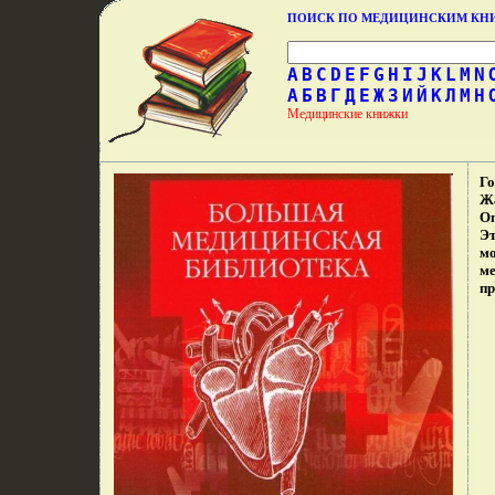
ПОИСК ПО МЕДИЦИНСКИМ К
A
B
C
D
E
F
G
H
I
J
K
L
M
N
А
Б
В
Г
Д
Е
Ж
З
И
Й
К
Л
М
Н
Медицинские книжки
Го
Ж
Оп
Эт
мо
ме
пр