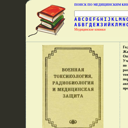
ПОИСК ПО МЕДИЦИНСКИМ К
A
B
C
D
E
F
G
H
I
J
K
L
M
N
А
Б
В
Г
Д
Е
Ж
З
И
Й
К
Л
М
Н
Медицинские книжки
Го
Жа
Оп
Уч
по
ра
то
по
ак
пр