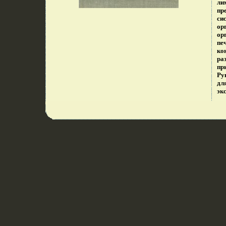
ли
пр
си
ор
ор
пе
ко
ра
пр
Ру
дл
эк