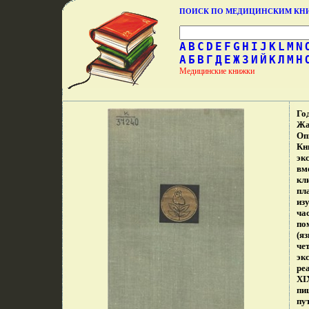
ПОИСК ПО МЕДИЦИНСКИМ К
A
B
C
D
E
F
G
H
I
J
K
L
M
N
А
Б
В
Г
Д
Е
Ж
З
И
Й
К
Л
М
Н
Медицинские книжки
Го
Жа
Оп
Кн
эк
вм
кл
пл
из
ча
по
(я
че
эк
ре
XI
пи
пут