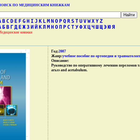
ПОИСК ПО МЕДИЦИНСКИМ КНИЖКАМ
A
B
C
D
E
F
G
H
I
J
K
L
M
N
O
P
Q
R
S
T
U
V
W
X
Y
Z
А
Б
В
Г
Д
Е
Ж
З
И
Й
К
Л
М
Н
О
П
Р
С
Т
У
Ф
Х
Ц
Ч
Ш
Щ
Э
Ю
Я
Медицинские книжки
Год:
2007
Жанр:
учебное пособие по ортопедии и травматолог
Описание:
Руководство по оперативному лечению переломов таза
агьээ and acetabulum.