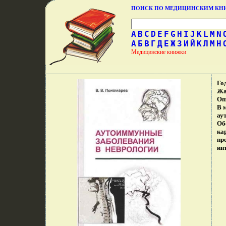
ПОИСК ПО МЕДИЦИНСКИМ К
A
B
C
D
E
F
G
H
I
J
K
L
M
N
А
Б
В
Г
Д
Е
Ж
З
И
Й
К
Л
М
Н
Медицинские книжки
Го
Жа
Оп
В 
ау
Об
ка
пр
ин