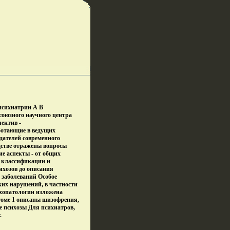
 психиатрии А В
оюзного научного центра
ектив -
ботающие в ведущих
дателей современного
дстве отражены вопросы
ие аспекты - от общих
в классификации и
ихозов до описания
 заболеваний Особое
ких нарушений, в частности
ихопатологии изложена
томе 1 описаны шизофрения,
 психозы Для психиатров,
.