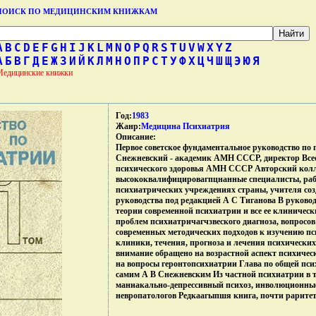
ПОИСК ПО МЕДИЦИНСКИМ КНИЖКАМ
A
B
C
D
E
F
G
H
I
J
K
L
M
N
O
P
Q
R
S
T
U
V
W
X
Y
Z
А
Б
В
Г
Д
Е
Ж
З
И
Й
К
Л
М
Н
О
П
Р
С
Т
У
Ф
Х
Ц
Ч
Ш
Щ
Э
Ю
Я
Медицинские книжки
Год:
1983
Жанр:
Медицина Психиатрия
Описание:
Первое советское фундаментальное руководство по
Снежневский - академик АМН СССР, директор Всес
психического здоровья АМН СССР Авторский колл
высококвалифицировагпцнанные специалисты, ра
психиатрических учреждениях страны, учителя соз
руководства под редакцией А С Тиганова В руково
теории современной психиатрии и все ее клиническ
проблем психиатричагчзвеского диагноза, вопросо
современных методических подходов к изучению пс
клиники, течения, прогноза и лечения психических
внимание обращено на возрастной аспект психичес
на вопросы геронтопсихиатрии Глава по общей пс
самим А В Снежневским Из частной психиатрии в 
маниакально-депрессивный психоз, инволюционные
невропатологов Редкаагыпшя книга, почти раритет