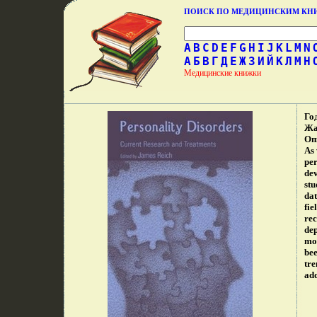
ПОИСК ПО МЕДИЦИНСКИМ К
A
B
C
D
E
F
G
H
I
J
K
L
M
N
А
Б
В
Г
Д
Е
Ж
З
И
Й
К
Л
М
Н
Медицинские книжки
Го
Жа
Оп
As 
per
dev
stu
dat
fie
rec
dep
mos
bee
tre
ad