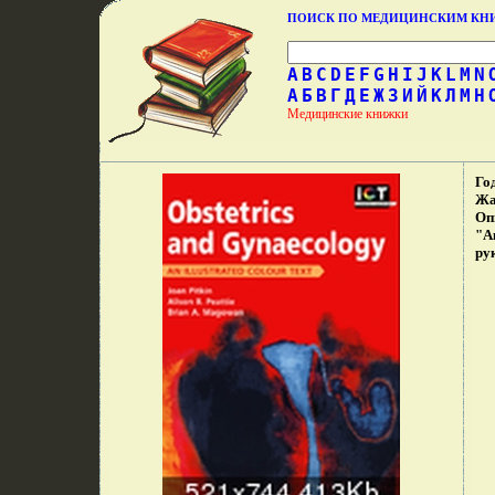
ПОИСК ПО МЕДИЦИНСКИМ К
A
B
C
D
E
F
G
H
I
J
K
L
M
N
А
Б
В
Г
Д
Е
Ж
З
И
Й
К
Л
М
Н
Медицинские книжки
Го
Жа
Оп
"А
ру