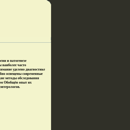
гии и патогенезе
ы наиболее часто
имание уделено диагностике
обно освещены современные
кие методы обследования
ом Обобщён опыт их
энтерологов.