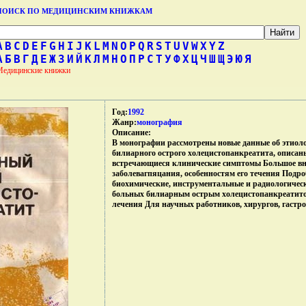
ПОИСК ПО МЕДИЦИНСКИМ КНИЖКАМ
A
B
C
D
E
F
G
H
I
J
K
L
M
N
O
P
Q
R
S
T
U
V
W
X
Y
Z
А
Б
В
Г
Д
Е
Ж
З
И
Й
К
Л
М
Н
О
П
Р
С
Т
У
Ф
Х
Ц
Ч
Ш
Щ
Э
Ю
Я
Медицинские книжки
Год:
1992
Жанр:
монография
Описание:
В монографии рассмотрены новые данные об этиоло
билиарного острого холецистопанкреатита, описан
встречающиеся клинические симптомы Большое вн
заболевагпяцания, особенностям его течения Подр
биохимические, инструментальные и радиологичес
больных билиарным острым холецистопанкреатит
лечения Для научных работников, хирургов, гастро