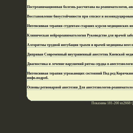
Постреанимационная болезнь рассчитана на реаниматологов, ане
Восстановление биоустойчивости при сепсисе и нозоиндуцирован
Интенсивная терапия студентам старших курсов медицинских ин
Клиническая нейрореаниматология Руководство для врачей забо
Алгоритмы трудной интубации трахеи и врачей медицины неот
Диприван Современный внутривенный анестетик Киевской меди
Диагностика и лечение нарушений ритма сердца в анестезиолог
Интенсивная терапия угрожающих состояний Под ред Корячкина 
инфо.
подроб.
Основы регионарной анестезии Для анестезиологов-реаниматолог
Показаны 181-200 из2668<