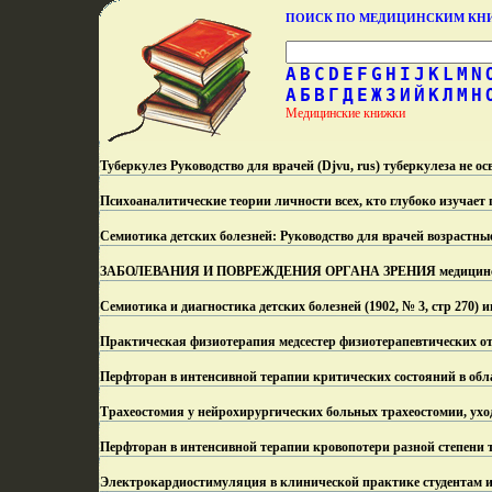
ПОИСК ПО МЕДИЦИНСКИМ К
A
B
C
D
E
F
G
H
I
J
K
L
M
N
А
Б
В
Г
Д
Е
Ж
З
И
Й
К
Л
М
Н
Медицинские книжки
Туберкулез Руководство для врачей (Djvu, rus) туберкулеза не ос
Психоаналитические теории личности всех, кто глубоко изучает
Семиотика детских болезней: Руководство для врачей возрастные
ЗАБОЛЕВАНИЯ И ПОВРЕЖДЕНИЯ ОРГАНА ЗРЕНИЯ медицинских 
Семиотика и диагностика детских болезней (1902, № 3, стр 270) и
Практическая физиотерапия медсестер физиотерапевтических от
Перфторан в интенсивной терапии критических состояний в обл
Трахеостомия у нейрохирургических больных трахеостомии, уход
Перфторан в интенсивной терапии кровопотери разной степени
Электрокардиостимуляция в клинической практике студентам и