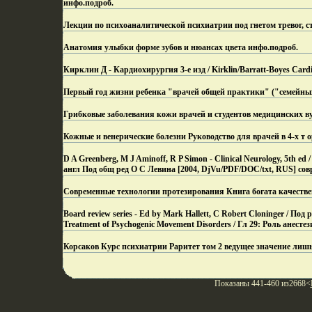
инфо.
подроб.
Лекции по психоаналитической психиатрии под гнетом тревог, ст
Анатомия улыбки форме зубов и нюансах цвета инфо.
подроб.
Кирклин Д - Кардиохирургия 3-е изд / Kirklin/Barratt-Boyes Car
Первый год жизни ребенка "врачей общей практики" ("семейны
Грибковые заболевания кожи врачей и студентов медицинских ву
Кожные и венерические болезни Руководство для врачей в 4-х т
D A Greenberg, M J Aminoff, R P Simon - Clinical Neurology, 5th
англ Под общ ред О С Левина [2004, DjVu/PDF/DOC/txt, RUS] со
Современные технологии протезирования Книга богата качест
Board review series - Ed by Mark Hallett, C Robert Cloninger / Под
Treatment of Psychogenic Movement Disorders / Гл 29: Роль анесте
Корсаков Курс психиатрии Раритет том 2 ведущее значение лишь
Показаны 441-460 из2668<