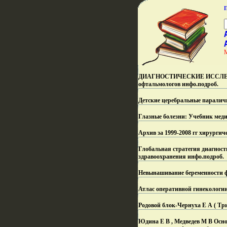
ДИАГНОСТИЧЕСКИЕ ИССЛЕДО
офтальмологов инфо.
подроб.
Детские церебральные паралич
Глазные болезни: Учебник мед
Архив за 1999-2008 гг хирурги
Глобальная стратегия диагнос
здравоохранения инфо.
подроб.
Невынашивание беременности ф
Атлас оперативной гинекологии
Родовой блок-Чернуха Е А ( Три
Юдина Е В , Медведев М В Осно