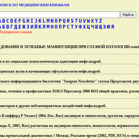
ПОИСК ПО МЕДИЦИНСКИМ КНИЖКАМ
A
B
C
D
E
F
G
H
I
J
K
L
M
N
O
P
Q
R
S
T
U
V
W
X
Y
Z
А
Б
В
Г
Д
Е
Ж
З
И
Й
К
Л
М
Н
О
П
Р
С
Т
У
Ф
Х
Ц
Ч
Ш
Щ
Э
Ю
Я
Медицинские книжки
ВАНИЯ И ЛЕЧЕБНЫЕ МАНИПУЛЯЦИИ ПРИ ГЛАЗНОЙ ПАТОЛОГИИ семейных
и и их социально психологическую адаптацию инфо.
подроб.
ицинских вузов и начинающих офтальмологов инфо.
подроб.
ческого информационного бюллетеня "Surgeon Newsletter" статьи Представлен дв
тики, лечения и профилактики ХОБЛ Пересмотр 2006 ВОЗ общей практики, руков
акторов и друrих неблаrоприятных воздействий инфо.
подроб.
-Клиффорд Р Уилисс[ 2004, Doc, Rus] акушеров и гинекологов, урологов, хирурго
ада-Х, 2005, Rus) расчитана на акушеров-гинеколого, неонатологов, перинатолог
вы пренатальной диагностики // Москва, Реальное время [2002, PDF, RUS] и спец