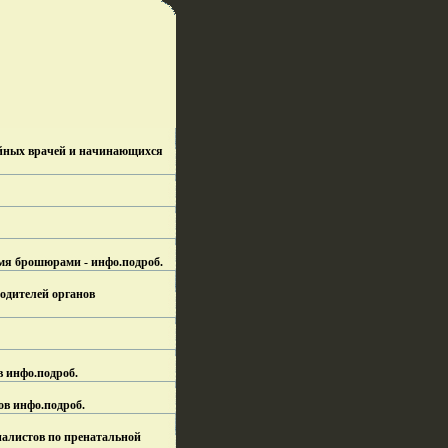
 врачей и начинающихся
умя брошюрами - инфо.
подроб.
одителей органов
в инфо.
подроб.
ов инфо.
подроб.
иалистов по пренатальной