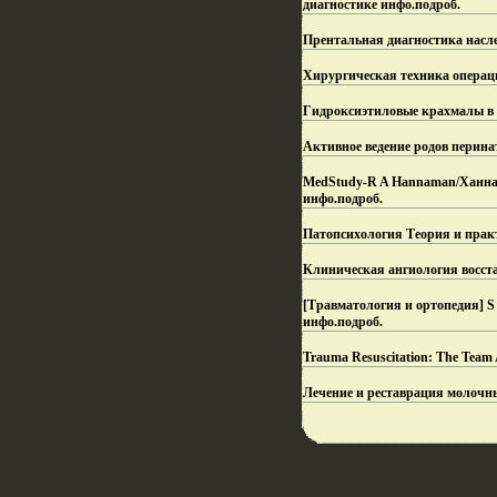
диагностике инфо.
подроб.
Прентальная диагностика насл
Хирургическая техника операци
Гидроксиэтиловые крахмалы в 
Активное ведение родов перина
MedStudy-R A Hannaman/Ханнаман
инфо.
подроб.
Патопсихология Теория и практ
Клиническая ангиология восст
[Травматология и ортопедия] S
инфо.
подроб.
Trauma Resuscitation: The Team
Лечение и реставрация молочны