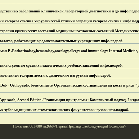
едственных заболеваний клинической лабораторной диагностики и др инфо.
подро
и кесарева сечения хирургической техники операции кесарева сечения инфо.
под
терапии критических состояний медицины неотложных состояний Методические
тологов, работающих в родовспомогательных учреждениях инфо.
подроб.
 Р -Endocrinology,hematology,oncology,allergy and immunology Internal Medicine, 
ика студентам средних педагогических учебных заведений инфо.
подроб.
ановлением толерантности к физическим нагрузкам инфо.
подроб.
 Deb - Orthopaedic bone cements/ Ортопедические костные цементы кость и риск 
 Approach, Second Edition / Реанимация при травмах: Комплексный подход, 2 изда
х зубов медицинских стоматологических факультетов и вузов инфо.
подроб.
Показаны 861-880 из2668<
Первая
Предыдущая
|
Следующая
Последняя
>