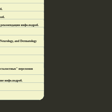
б.
роб.
 рекомендации инфо.
подроб.
Neurology, and Dermatology
"усталостных" переломов
ние инфо.
подроб.