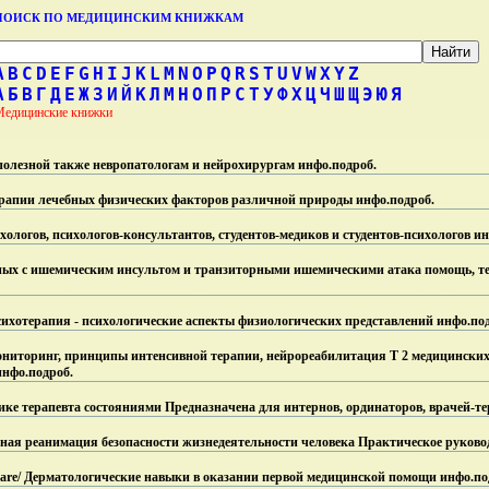
ПОИСК ПО МЕДИЦИНСКИМ КНИЖКАМ
A
B
C
D
E
F
G
H
I
J
K
L
M
N
O
P
Q
R
S
T
U
V
W
X
Y
Z
А
Б
В
Г
Д
Е
Ж
З
И
Й
К
Л
М
Н
О
П
Р
С
Т
У
Ф
Х
Ц
Ч
Ш
Щ
Э
Ю
Я
Медицинские книжки
полезной также невропатологам и нейрохирургам инфо.
подроб.
рапии лечебных физических факторов различной природы инфо.
подроб.
ологов, психологов-консультантов, студентов-медиков и студентов-психологов ин
ных с ишемическим инсультом и транзиторными ишемическими атака помощь, т
ихотерапия - психологические аспекты физиологических представлений инфо.
по
ниторинг, принципы интенсивной терапии, нейрореабилитация Т 2 медицинских 
инфо.
подроб.
ке терапевта состояниями Предназначена для интернов, ординаторов, врачей-те
ная реанимация безопасности жизнедеятельности человека Практическое руково
y Care/ Дерматологические навыки в оказании первой медицинской помощи инфо.
по