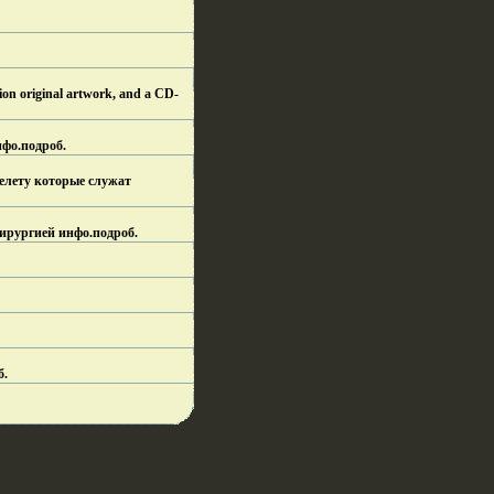
on original artwork, and a CD-
нфо.
подроб.
скелету которые служат
ирургией инфо.
подроб.
б.