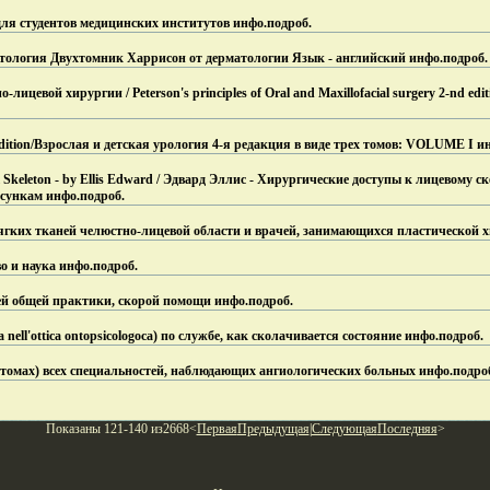
ля студентов медицинских институтов инфо.
подроб.
атология Двухтомник Харрисон от дерматологии Язык - английский инфо.
подроб.
цевой хирургии / Peterson's principles of Oral and Maxillofacial surgery 2-nd editi
 edition/Взрослая и детская урология 4-я редакция в виде трех томов: VOLUME I и
al Skeleton - by Ellis Edward / Эдвард Эллис - Хирургические доступы к лицевому 
сункам инфо.
подроб.
ягких тканей челюстно-лицевой области и врачей, занимающихся пластической х
о и наука инфо.
подроб.
й общей практики, скорой помощи инфо.
подроб.
 nell'ottica ontopsicologoca) по службе, как сколачивается состояние инфо.
подроб.
 томах) всех специальностей, наблюдающих ангиологических больных инфо.
подро
Показаны 121-140 из2668<
Первая
Предыдущая
|
Следующая
Последняя
>