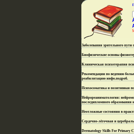
Заболевания зрительного пути 
Биофизические основы физиоте
Клиническая психотерапия псих
Рекомендации по ведению боль
реабилитацию инфо.
подроб.
Психосоматика и позитивная пс
Нейрореаниматология: нейромо
последипломноrо образования 
Неотложные состояния в практи
Сердечно-лёгочная и церебраль
Dermatology Skills For Primar