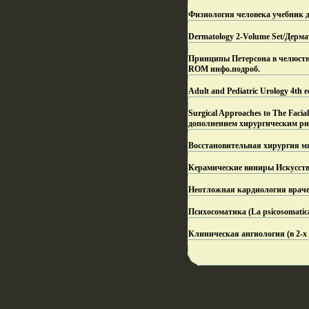
Физиология человека учебник д
Dermatology 2-Volume Set/Дерм
Принципы Петерсона в челюстно-ли
ROM инфо.
подроб.
Adult and Pediatric Urology 4th
Surgical Approaches to The Faci
дополнением хирургическим ри
Восстановительная хирургия м
Керамические виниры Искусств
Неотложная кардиология враче
Психосоматика (La psicosomatica
Клиническая ангиология (в 2-х