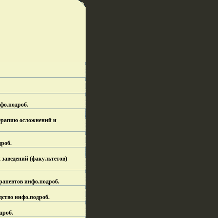
фо.
подроб.
ерапию осложнений и
дроб.
заведений (факультетов)
рапевтов инфо.
подроб.
дство инфо.
подроб.
дроб.