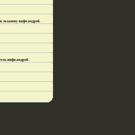
 к экзамену инфо.
подроб.
тель инфо.
подроб.