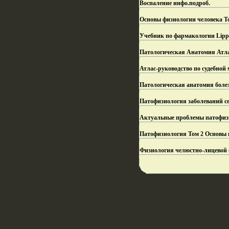
Воспаление инфо.
подроб.
Основы физиологии человека То
Учебник по фармакологии Lippin
Патологическая Анатомия Атла
Атлас-руководство по судебной
Патологическая анатомия болезн
Патофизиология заболеваний се
Актуальные проблемы патофиз
Патофизиология Том 2 Основы 
Физиология челюстно-лицевой 