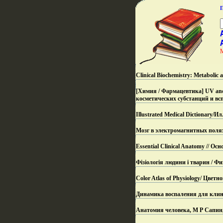
Clinical Biochemistry: Metaboli
[Химия / Фармацевтика] UV and 
косметических субстанций и вс
Illustrated Medical Dictionar
Мозг в электромагнитных полях
Essential Clinical Anatomy // О
Фізіологія людини і тварин / 
Color Atlas of Physiology/ Цвет
Динамика воспаления для клини
Анатомия человека, М Р Сапин, 