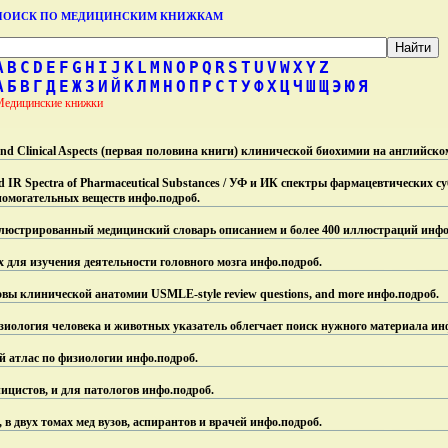
ПОИСК ПО МЕДИЦИНСКИМ КНИЖКАМ
A
B
C
D
E
F
G
H
I
J
K
L
M
N
O
P
Q
R
S
T
U
V
W
X
Y
Z
А
Б
В
Г
Д
Е
Ж
З
И
Й
К
Л
М
Н
О
П
Р
С
Т
У
Ф
Х
Ц
Ч
Ш
Щ
Э
Ю
Я
Медицинские книжки
c and Clinical Aspects (первая половина книги) клинической биохимии на английск
IR Spectra of Pharmaceutical Substances / УФ и ИК спектры фармацевтических су
помогательных веществ инфо.
подроб.
y/Иллюстрированный медицинский словарь описанием и более 400 иллюстраций инфо
 для изучения деятельности головного мозга инфо.
подроб.
сновы клинической анатомии USMLE-style review questions, and more инфо.
подроб.
Физиология человека и животных указатель облегчает поиск нужного материала ин
ной атлас по физиологии инфо.
подроб.
цистов, и для патологов инфо.
подроб.
в двух томах мед вузов, аспирантов и врачей инфо.
подроб.