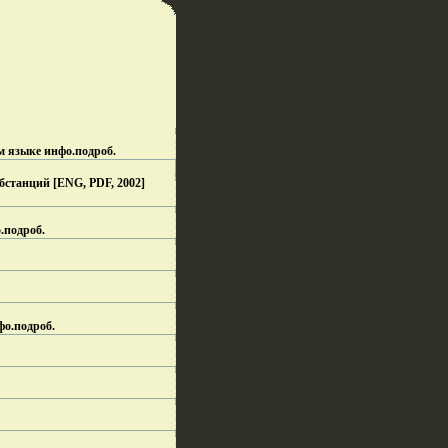
ом языке инфо.
подроб.
бстанций [ENG, PDF, 2002]
.
подроб.
фо.
подроб.