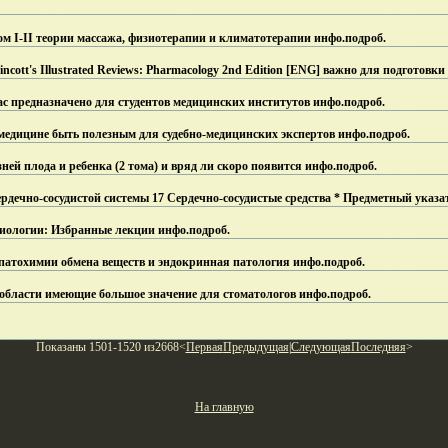
м I-II теории массажа, физиотерапии и климатотерапии инфо.
подроб.
cott's Illustrated Reviews: Pharmacology 2nd Edition [ENG] важно для подготовки
с предназначено для студентов медицинских институтов инфо.
подроб.
 медицине быть полезным для судебно-медицинских экспертов инфо.
подроб.
ей плода и ребенка (2 тома) и вряд ли скоро появится инфо.
подроб.
рдечно-сосудистой системы 17 Сердечно-сосудистые средства * Предметный указа
иологии: Избранные лекции инфо.
подроб.
патохимии обмена веществ и эндокринная патология инфо.
подроб.
области имеющие большое значение для стоматологов инфо.
подроб.
Показаны 1501-1520 из2668<
Первая
Предыдущая
|
Следующая
Последняя
>
На главную