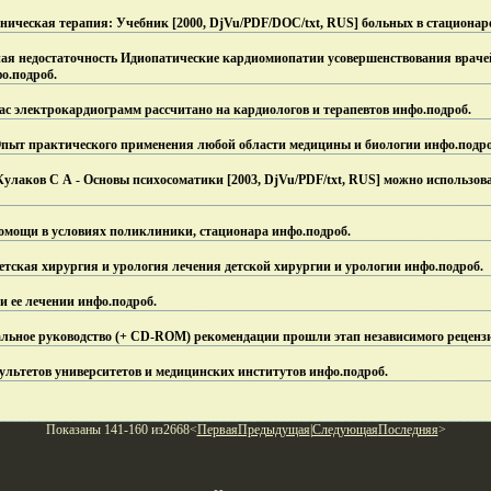
ническая терапия: Учебник [2000, DjVu/PDF/DOC/txt, RUS] больных в стационар
ая недостаточность Идиопатические кардиомиопатии усовершенствования врачей
о.
подроб.
с электрокардиограмм рассчитано на кардиологов и терапевтов инфо.
подроб.
Опыт практического применения любой области медицины и биологии инфо.
подро
улаков С А - Основы психосоматики [2003, DjVu/PDF/txt, RUS] можно использова
омощи в условиях поликлиники, стационара инфо.
подроб.
- Детская хирургия и урология лечения детской хирургии и урологии инфо.
подроб.
 и ее лечении инфо.
подроб.
ьное руководство (+ CD-ROM) рекомендации прошли этап независимого реценз
льтетов университетов и медицинских институтов инфо.
подроб.
Показаны 141-160 из2668<
Первая
Предыдущая
|
Следующая
Последняя
>