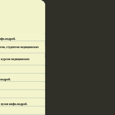
нфо.
подроб.
гов, студентов медицинских
х курсов медицинских
.
подроб.
 вузов инфо.
подроб.