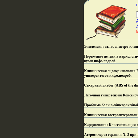
Эпилепсия: атлас электро-клин
Поражение печени в наркологич
вузов инфо.
подроб.
Клиническая эндокринология Ру
университетов инфо.
подроб.
Сахарный диабет (ABS of the di
Лёгочная гипертензия Консенсу
Проблема боли в общеврачебно
Клиническая гастроэнтерологи
Кардиология: Классификация си
Атеросклероз терапии № 2 пр