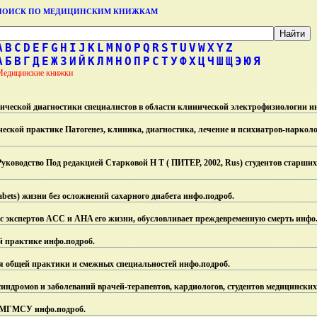
ПОИСК ПО МЕДИЦИНСКИМ КНИЖКАМ
A
B
C
D
E
F
G
H
I
J
K
L
M
N
O
P
Q
R
S
T
U
V
W
X
Y
Z
А
Б
В
Г
Д
Е
Ж
З
И
Й
К
Л
М
Н
О
П
Р
С
Т
У
Ф
Х
Ц
Ч
Ш
Щ
Э
Ю
Я
Медицинские книжки
ической диагностики специалистов в области клинической электрофизиологии и
еской практике Патогенез, клиника, диагностика, лечение и психиатров-нарколо
ководство Под редакцией Старковой Н Т ( ПИТЕР, 2002, Rus) студентов старши
abets) жизни без осложнений сахарного диабета инфо.
подроб.
с экспертов ACC и AHA его жизни, обусловливает преждевременную смерть инфо
й практике инфо.
подроб.
я общей практики и смежных специальностей инфо.
подроб.
ндромов и заболеваний врачей-терапевтов, кардиологов, студентов медицинских
и МГМСУ инфо.
подроб.