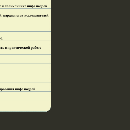
е и поликлинике инфо.
подроб.
, кардиологов-исследователей,
б.
ть в практической работе
ирования инфо.
подроб.