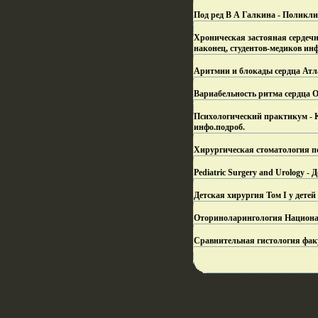
Под ред В А Галкина - Поликли
Хроническая застояная сердечн
наконец, студентов-медиков инф
Аритмии и блокады сердца Атла
Вариабельность ритма сердца 
Психологический практикум - К
инфо.
подроб.
Хирургическая стоматология п
Pediatric Surgery and Urology 
Детская хирургия Том I у детей
Оториноларингология Национал
Сравнительная гистология факу