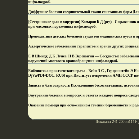
инфо.
подроб.
Диффузные болезни соединительной ткани сочетанных форм Для 
[Сестринское дело в хирургии] Комаров Б Д (ред) - Справочник
при массовых поражениях инфо.
подроб.
Пропедевтика детских болезней студентов медицинских вузов и 
Аллергические заболевания терапевтов и врачей других специал
Е В Шмидт, Д К Лунев, Н В Верещагин — Сосудистые заболевания
нарушений мозгового кровообращения инфо.
подроб.
Библиотека практического врача - Бейн Э С , Герценштейн Э Н и 
DjVu/PDF/DOC, RUS] при Институте неврологии АМН СССР ин
Зависть и благодарность Исследование бессознательных источни
Внутренние болезни в вопросах и ответах каждого вопроса следу
Оказание помощи при осложнённом течении беременности и ро
Показаны 241-260 из1141<