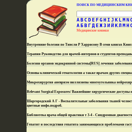
ПОИСК ПО МЕДИЦИНСКИМ К
A
B
C
D
E
F
G
H
I
J
K
L
M
N
А
Б
В
Г
Д
Е
Ж
З
И
Й
К
Л
М
Н
Медицинские книжки
Внутренние болезни по Тинсли Р Харрисону В семи книгах Книга
Терапия Руководство для врачей-интернов и студентов преподав
Болезни органов эндокринной системы[RUS] лечения заболевани
Основы клинической гематологии а также врачам других специа
Микрохирургия аневризм виллизиева многоугольника нейрохирур
Relevant Surgical Exposures/ Важнейшие хирургические доступы 
Шаргородский А Г - Воспалительные заболевания тканей челюст
цветные инфо.
подроб.
Библиотека врача общей практики т 3-4 - Синдромная диагности
Гепатит и последствия гепатита занимающихся проблемами гаст