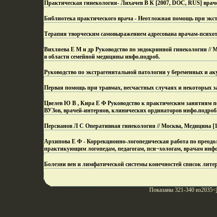
Практическая гинекология- Лихачев В К [2007, DOC, RUS] враче
Библиотека практического врача - Неотложная помощь при экст
Терапия творческим самовыражением адресована врачам-психот
Вихляева Е М и др Руководство по эндокринной гинекологии // 
в области семейной медицины инфо.
подроб.
Руководство по экстрагенитальной патологии у беременных и ак
Первая помощь при травмах, несчастных случаях и некоторых з
Цвелев Ю В , Кира Е Ф Руководство к практическим занятиям по
ВУЗов, врачей-интернов, клинических ординаторов инфо.
подроб
Персианов Л С Оперативная гинекология // Москва, Медицина [1
Архипова Е Ф - Коррекционно-логопедическая работа по преодол
практикующим логопедам, педагогам, пси¬хологам, врачам инфо
Болезни вен и лимфатической системы конечностей список лите
Показаны 321-340 из2035<