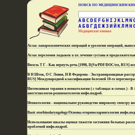
ПОИСК ПО МЕДИЦИНСКИМ К
A
B
C
D
E
F
G
H
I
J
K
L
M
N
А
Б
В
Г
Д
Е
Ж
З
И
Й
К
Л
М
Н
Медицинские книжки
Атлас лапароскопических операций в урологии операций, выпо
Атлас переломов лодыжек u ux лечение сустава и продолжительн
Визель Т Г - Как вернуть речь [1998, DjVu/PDF/DOC/txt, RUS] ис
В Н Шток, О С Левин, Н В Федорова - Экстрапирамидные расстрой
RUS] Международной классификации болезней 10-го пересмотра
Интенсивная терапия в неонатологии ( с таблицах и схемах ) - В
анестезиологов-реаниматологов инфо.
подроб.
Неонатология - национальное руководство широкому спектру во
Basic otorhinolaryngology/Основы оториноларингологии инфо.
под
Использование шкалы оценки тяжести состояния больных рассе
проблемой инфо.
подроб.