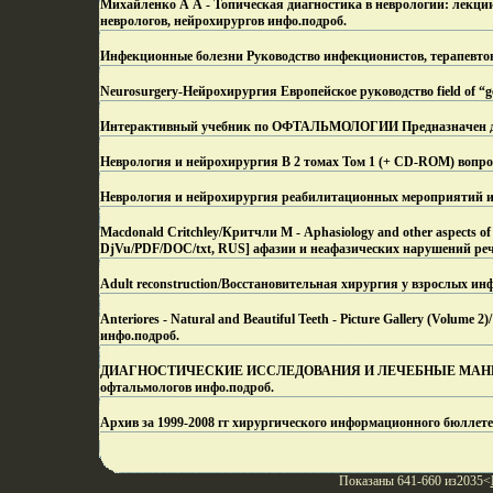
Михайленко А А - Топическая диагностика в неврологии: лекции
неврологов, нейрохирургов инфо.
подроб.
Инфекционные болезни Руководство инфекционистов, терапевтов
Neurosurgery-Нейрохирургия Европейское руководство field of “ge
Интерактивный учебник по ОФТАЛЬМОЛОГИИ Предназначен для
Неврология и нейрохирургия В 2 томах Том 1 (+ CD-ROM) вопр
Неврология и нейрохирургия реабилитационных мероприятий и
Macdonald Critchley/Критчли М - Aphasiology and other aspects 
DjVu/PDF/DOC/txt, RUS] афазии и неафазических нарушений ре
Adult reconstruction/Восстановительная хирургия у взрослых инф
Anteriores - Natural and Beautiful Teeth - Picture Gallery (Volum
инфо.
подроб.
ДИАГНОСТИЧЕСКИЕ ИССЛЕДОВАНИЯ И ЛЕЧЕБНЫЕ МАНИПУЛ
офтальмологов инфо.
подроб.
Архив за 1999-2008 гг хирургического информационного бюллете
Показаны 641-660 из2035<