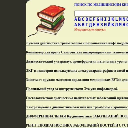
ПОИСК ПО МЕДИЦИНСКИМ К
A
B
C
D
E
F
G
H
I
J
K
L
M
N
А
Б
В
Г
Д
Е
Ж
З
И
Й
К
Л
М
Н
Медицинские книжки
Лучевая диагностика травм головы и позвоночника инфо.
подроб
Компьютер для врача Самоучитель информационным технология
Диагностический ультразвук уронефрология патологии в уролог
ЭКГ в педиатрии использующих электрокардиографию в своей п
Защита от оружия массового поражения медицинских ВУЗов для 
Правильный уход за инструментами Это уже инфо.
подроб.
Гистологическая диагностика неопухолевых заболеваний щито
Ультразвуковая диагностика болезней вен тромбозом и хроничес
ДИФФЕРЕНЦИАЛЬНАЯ Rg-диагностика ЗАБОЛЕВАНИЙ ПОЗВОНОЧН
РЕНТГЕНОДИАГНОСТИКА ЗАБОЛЕВАНИЙ КОСТЕЙ И СУСТАВОВ 2