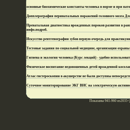
основные биохимические константы человека в норме и при пато
Допплерография перинатальных поражений головного мозга Для 
Пренатальная диагностика врожденных пороков развития в ранн
инфо.
подроб.
Искусство рентгенографии зубов первую очередь для практикую
Тестовые задания по социальной медицине, организации охраны 
Гигиена и экология человека (Курс лекций) - удобно использова
Физическое воспитание недоношенных детей врожденной косолап
Атлас гистероскопии в акушерстве не были доступны непосредс
Cуточное мониторирование ЭКГ ВНС на электрическую активно
Показаны 941-960 из2035<