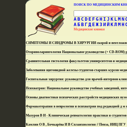
ПОИСК ПО МЕДИЦИНСКИМ К
A
B
C
D
E
F
G
H
I
J
K
L
M
N
А
Б
В
Г
Д
Е
Ж
З
И
Й
К
Л
М
Н
Медицинские книжки
CИМПТОМЫ И СИНДРОМЫ В ХИРУРГИИ скорой и неотложной 
Оториноларингология Национальное руководство (+ CD-ROM) р
Сравнительная гистология факультетов университетов и медици
Заболевания щитовидной железы студентов старших курсов меди
Госпитальная хирургия: руководство для врачей-интернов клин
Психиатрия: Национальное руководство учебных заведений, инт
Основы диагностики психических расстройств медицинских вузо
Фармакотерапия в неврологии и психиатрии под редакцией д м н
Мазуров В И - Клиническая ревматология практики и студентов
Камлин О В , Бочкарёва И В Спланхнология // Пенза, ИИЦ ПГУ [