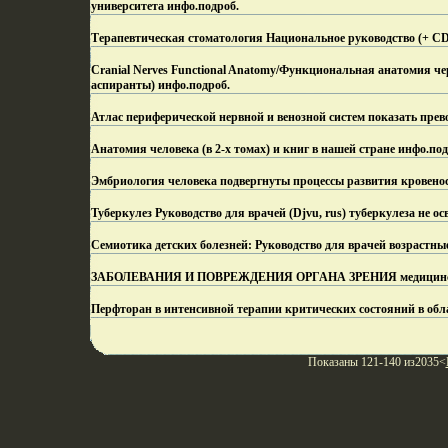
университета инфо.
подроб.
Терапевтическая стоматология Национальное руководство (+ C
Cranial Nerves Functional Anatomy/Функциональная анатомия ч
аспиранты) инфо.
подроб.
Атлас периферической нервной и венозной систем показать прев
Анатомия человека (в 2-х томах) и книг в нашей стране инфо.
под
Эмбриология человека подвергнуты процессы развития кровено
Туберкулез Руководство для врачей (Djvu, rus) туберкулеза не ос
Семиотика детских болезней: Руководство для врачей возрастные
ЗАБОЛЕВАНИЯ И ПОВРЕЖДЕНИЯ ОРГАНА ЗРЕНИЯ медицинских 
Перфторан в интенсивной терапии критических состояний в обл
Показаны 121-140 из2035<