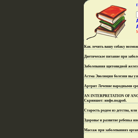
Как лечить вашу собаку возмож
Диетическое питание при забол
Заболевания щитовидной желез
Астма Эволюция болезни вы узн
Артрит Лечение народными сре
AN INTERPRETATION OF ANCIE
Скриншот: инфо.
подроб.
Старость родом из детства, или 
Здоровье и развитие ребенка ин
Массаж при заболеваниях орга