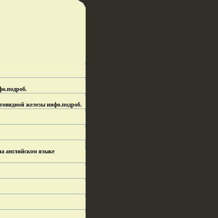
фо.
подроб.
товидной железы инфо.
подроб.
а английском языке