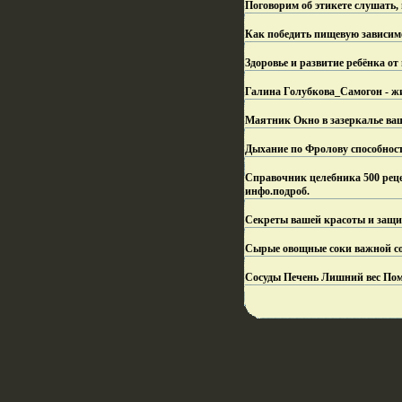
Поговорим об этикете слушать, 
Как победить пищевую зависимо
Здоровье и развитие ребёнка от 
Галина Голубкова_Самогон - жив
Маятник Окно в зазеркалье ваш
Дыхание по Фролову способност
Справочник целебника 500 реце
инфо.
подроб.
Секреты вашей красоты и защи
Сырые овощные соки важной со
Сосуды Печень Лишний вес Пом