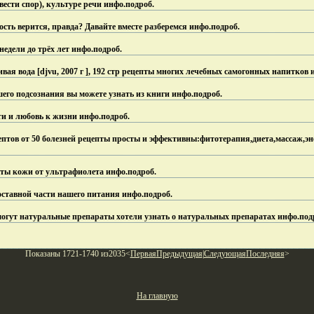
вести спор), культуре речи инфо.
подроб.
сть верится, правда? Давайте вместе разберемся инфо.
подроб.
недели до трёх лет инфо.
подроб.
ая вода [djvu, 2007 г ], 192 стр рецепты многих лечебных самогонных напитков 
его подсознания вы можете узнать из книги инфо.
подроб.
и и любовь к жизни инфо.
подроб.
птов от 50 болезней рецепты просты и эффективны:фитотерапия,диета,массаж,э
ты кожи от ультрафиолета инфо.
подроб.
ставной части нашего питания инфо.
подроб.
огут натуральные препараты хотели узнать о натуральных препаратах инфо.
под
Показаны 1721-1740 из2035<
Первая
Предыдущая
|
Следующая
Последняя
>
На главную