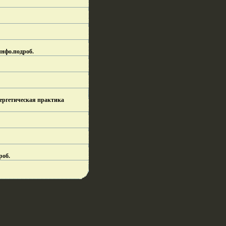
инфо.
подроб.
нергетическая практика
роб.