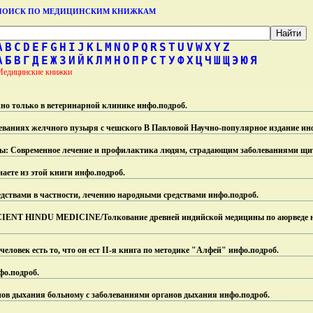
ПОИСК ПО МЕДИЦИНСКИМ КНИЖКАМ
A
B
C
D
E
F
G
H
I
J
K
L
M
N
O
P
Q
R
S
T
U
V
W
X
Y
Z
А
Б
В
Г
Д
Е
Ж
З
И
Й
К
Л
М
Н
О
П
Р
С
Т
У
Ф
Х
Ц
Ч
Ш
Щ
Э
Ю
Я
Медицинские книжки
но только в ветеринарной клинике инфо.
подроб.
еваниях желчного пузыря с чешского В Павловой Научно-популярное издание ин
ы: Современное лечение и профилактика людям, страдающим заболеваниями щи
аете из этой книги инфо.
подроб.
дствами в частности, лечению народными средствами инфо.
подроб.
NT HINDU MEDICINE/Толкование древней индийской медицины по аюрведе н
человек есть то, что он ест II-я книга по методике "Алфей" инфо.
подроб.
фо.
подроб.
нов дыхания больному с заболеваниями органов дыхания инфо.
подроб.