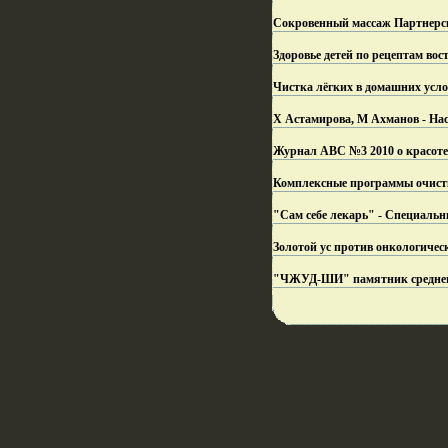
Сокровенный массаж Партнерск
Здоровье детей по рецептам в
Чистка лёгких в домашних усло
Х Астамирова, М Ахманов - Нас
Журнал АВС №3 2010 о красоте,
Комплексные программы очистк
"Сам себе лекарь" - Специальн
Золотой ус против онкологичес
"ЧЖУД-ШИ" памятник средневек