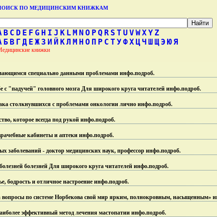
ПОИСК ПО МЕДИЦИНСКИМ КНИЖКАМ
A
B
C
D
E
F
G
H
I
J
K
L
M
N
O
P
Q
R
S
T
U
V
W
X
Y
Z
А
Б
В
Г
Д
Е
Ж
З
И
Й
К
Л
М
Н
О
П
Р
С
Т
У
Ф
Х
Ц
Ч
Ш
Щ
Э
Ю
Я
Медицинские книжки
имающимся специально данными проблемами инфо.
подроб.
бе с "падучей" головного мозга Для широкого круга читателей инфо.
подроб.
ака столкнувшихся с проблемами онкологии лично инфо.
подроб.
во, которое всегда под рукой инфо.
подроб.
врачебные кабинеты и аптеки инфо.
подроб.
ых заболеваний - доктор медицинских наук, профессор инфо.
подроб.
 болезней болезней Для широкого круга читателей инфо.
подроб.
ье, бодрость и отличное настроение инфо.
подроб.
а вопросы по системе Норбекова свой мир ярким, полнокровным, насыщенным» и
аиболее эффективный метод лечения мастопатии инфо.
подроб.