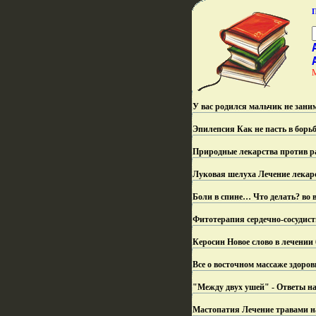
У вас родился мальчик не зан
Эпилепсия Как не пасть в борь
Природные лекарства против р
Луковая шелуха Лечение лекарст
Боли в спине… Что делать? во 
Фитотерапия сердечно-сосудист
Керосин Новое слово в лечении
Все о восточном массаже здоров
"Между двух ушей" - Ответы н
Мастопатия Лечение травами н