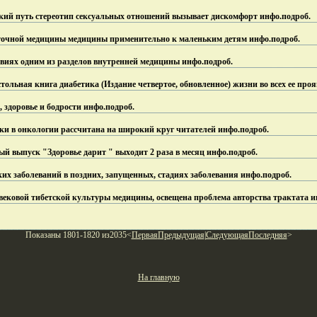
ий путь стереотип сексуальных отношений вызывает дискомфорт инфо.
подроб.
осточной медицины медицины применительно к маленьким детям инфо.
подроб.
виях одним из разделов внутренней медицины инфо.
подроб.
тольная книга диабетика (Издание четвертое, обновленное) жизни во всех ее про
 здоровье и бодрости инфо.
подроб.
и в онкологии рассчитана на широкий круг читателей инфо.
подроб.
ый выпуск "Здоровье дарит " выходит 2 раза в месяц инфо.
подроб.
ких заболеваний в поздних, запущенных, стадиях заболевания инфо.
подроб.
овой тибетской культуры медицины, освещена проблема авторства трактата и
Показаны 1801-1820 из2035<
Первая
Предыдущая
|
Следующая
Последняя
>
На главную