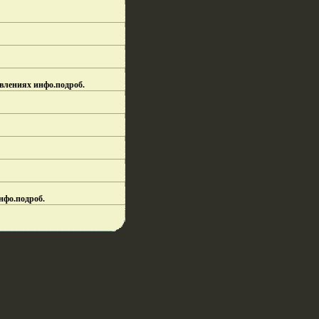
явлениях инфо.
подроб.
нфо.
подроб.