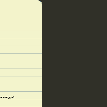
нфо.
подроб.