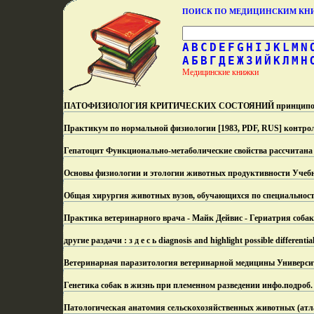
ПОИСК ПО МЕДИЦИНСКИМ К
A
B
C
D
E
F
G
H
I
J
K
L
M
N
А
Б
В
Г
Д
Е
Ж
З
И
Й
К
Л
М
Н
Медицинские книжки
ПАТОФИЗИОЛОГИЯ КРИТИЧЕСКИХ СОСТОЯНИЙ принципов корр
Практикум по нормальной физиологии [1983, PDF, RUS] контрол
Гепатоцит Функционально-метаболические свойства рассчитана 
Основы физиологии и этологии животных продуктивности Учебни
Общая хирургия животных вузов, обучающихся по специальнос
Практика ветеринарного врача - Майк Дейвис - Гериатрия собак
другие раздачи : з д е с ь diagnosis and highlight possible differentia
Ветеринарная паразитология ветеринарной медицины Университ
Генетика собак в жизнь при племенном разведении инфо.
подроб.
Патологическая анатомия сельскохозяйственных животных (атла