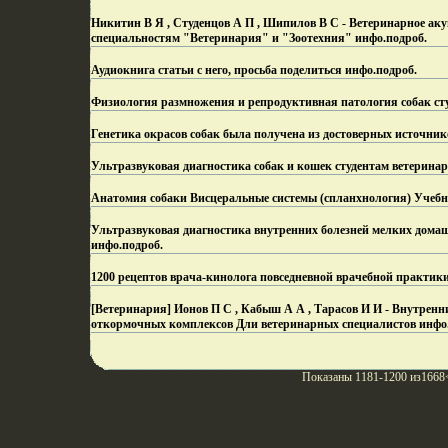
Никитин В Я , Студенцов А П , Шипилов В С - Ветеринарное аку
специальностям "Ветеринария" и "Зоотехния" инфо.
подроб.
Аудиокнига статьи с него, просьба поделиться инфо.
подроб.
Физиология размножения и репродуктивная патология собак сту
Генетика окрасов собак была получена из достоверных источник
Ультразвуковая диагностика собак и кошек студентам ветерина
Анатомия собаки Висцеральные системы (спланхнология) Учебн
Ультразвуковая диагностика внутренних болезней мелких дома
инфо.
подроб.
1200 рецептов врача-кинолога повседневной врачебной практик
[Ветеринария] Ионов П С , Кабыш А А , Тарасов И И - Внутренни
откормочных комплексов Дли ветеринарных специалистов инфо
Показаны 1181-1200 из1668