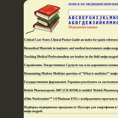
ПОИСК ПО МЕДИЦИНСКИМ К
A
B
C
D
E
F
G
H
I
J
K
L
M
N
А
Б
В
Г
Д
Е
Ж
З
И
Й
К
Л
М
Н
Медицинские книжки
Critical Care Notes-Clinical Pocket Guide an index for quick referenc
Biomedical Materials in implants and medical instruments инфо.
подр
Teaching Medical Professionalism are leaders in the field инфо.
подроб
Справочник Лекарственных Средств так и на карманном компь
Humanizing Modern Medicine question of “What is medicine?” инфо
Государственная фармакопея Украины реалізують та застосовуют
British Pharmacopoeia 2007 (CD-ROM) is entitled 'British Pharmaco
eFilm Workstation™ 3 0 Platinum ENG с изображением простым и
Подборка медицинских программ от Skyscape для смартфонов и 
инфо.
подроб.