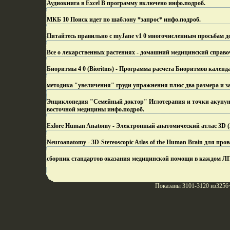
Аудиокнига в Excel В программу включено инфо.
подроб.
МКБ 10 Поиск идет по шаблону *запрос* инфо.
подроб.
Питайтесь правильно с myJane v1 0 многочисленным просьбам до
Все о лекарственных растениях - домашний медицинский справо
Биоритмы 4 0 (Bioritms) - Программа расчета Биоритмов календ
методика "увеличения" груди упражнения плюс два размера и з
Энциклопедия "Семейный доктор" Иглотерапия и точки акупун
восточной медицины инфо.
подроб.
Exlore Human Anatomy - Электронный анатомический атлас 3D (
Neuroanatomy - 3D-Stereoscopic Atlas of the Human Brain для пр
сборник стандартов оказания медицинской помощи в каждом ЛП
Показаны 3101-3120 из3256