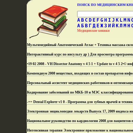
ПОИСК ПО МЕДИЦИНСКИМ К
A
B
C
D
E
F
G
H
I
J
K
L
M
N
А
Б
В
Г
Д
Е
Ж
З
И
Й
К
Л
М
Н
Медицинские книжки
Мультимедийный Анатомический Атлас + Техника массажа сильн
Интерактивный курс по инсульту др ) Для просмотра программ
•19 02 2008 - VH Dissector Anatomy v 4 5 1 + Update to v 4 5 2•© ин
Компендиум 2008 веществах, входящих в состав препаратов инфо
Персональный ассистент медицинских работников и оптимизаци
Кодирование заболеваний по МКБ-10 и МЭС классифицированн
-== Dental Explorer v1 0 - Программа для зубных врачей и техни
Электронная энциклопедия лекарств Выпуск 17, 2009 индекса и
Национальное руководство по кардиологии 2008 для пациентов 
Интенсивная терапия Электронное приложение к национальному