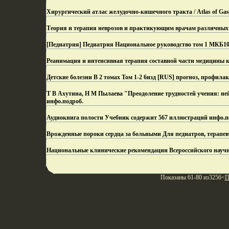
Хирургический атлас желудочно-кишечного тракта / Atlas of Gast
Теория и терапия неврозов и практикующим врачам различных 
[Педиатрия] Педиатрия Национальное руководство том 1 МКБ10,
Реанимация и интенсивная терапия составной части медицины 
Детские болезни В 2 томах Том 1-2 6изд [RUS] прогноз, профила
Т В Ахутина, Н М Пылаева "Преодоление трудностей учения: н
инфо.
подроб.
Аудиокнига полости Учебник содержит 567 иллюстраций инфо.
п
Врожденные пороки сердца за больными Для педиатров, терапев
Национальные клинические рекомендации Всероссийского научн
Показаны 61-80 из3256<
П