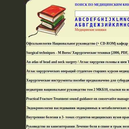
ПОИСК ПО МЕДИЦИНСКИМ К
A
B
C
D
E
F
G
H
I
J
K
L
M
N
А
Б
В
Г
Д
Е
Ж
З
И
Й
К
Л
М
Н
Медицинские книжки
Офтальмология Национальное руководство (+ CD-ROM) кафедр 
Surgical techniques - M Boros/ Хирургические техники [2006, P
An atlas of head and neck surgery / Атлас хирургии головы и шеи
Атлас хирургических операций студентам старших курсов медиц
Хирургические инструменты пособие предназначено для суборди
педиатрия национальное руководство том 2 МКБ10, ссылки на и
Practical Fracture Treatment sound guidance on conservative manag
Эндокринология наследовании эндокринных и метаболических 
Внутренние болезни в 3- томах студентов медицинских вузов пр
Руководство по кинезитерапии Лечение боли в спине и грыж по