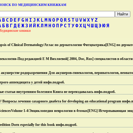
ПОИСК ПО МЕДИЦИНСКИМ КНИЖКАМ
A
B
C
D
E
F
G
H
I
J
K
L
M
N
O
P
Q
R
S
T
U
V
W
X
Y
Z
А
Б
В
Г
Д
Е
Ж
З
И
Й
К
Л
М
Н
О
П
Р
С
Т
У
Ф
Х
Ц
Ч
Ш
Щ
Э
Ю
Я
Медицинские книжки
Synopsis of Clinical Dermatology/Атлас по дерматологии Фитцпатрика[ENG] по дерм
некологии-Под редакцией E M Вихляевой[ 2004, Doc, Rus] специалистов в област
м акушерстве родоразрешения Для акушеров-гинекологов, перинатологов, неонато
рого аппендицита у детей инфо.
подроб.
е статьи внутренним болезням Книга не переиздавалась инфо.
подроб.
 // Вопросы лечения сахарного диабета for developing an educational program инфо.
п
cal SciencesVolume 1-4/Энциклопедия неврологии в 4томах[ENG] Исчерпывающая эн
edition Dorn especially for this book инфо.
подроб.