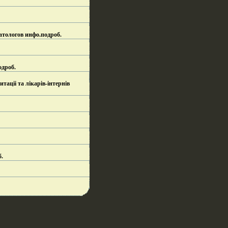
атологов инфо.
подроб.
одроб.
ацii та лiкарiв-iнтернiв
б.