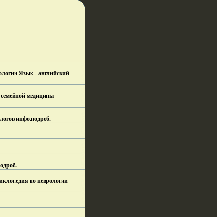
атологии Язык - английский
и семейной медицины
логов инфо.
подроб.
одроб.
циклопедия по неврологии