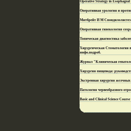
Operative Strategy in Esophage
Оперативная урология и проти
Митбрейт И М Спондилолистез [
Оперативная гинекология сохр
Топическая диагностика забол
Хирургическая Стоматология в С
инфо.
подроб.
Журнал "Клиническая гепатолог
Хирургия пищевода: руководств
Экстренная хирургия желчных 
Патология червеобразного отро
Basic and Clinical Science Cour