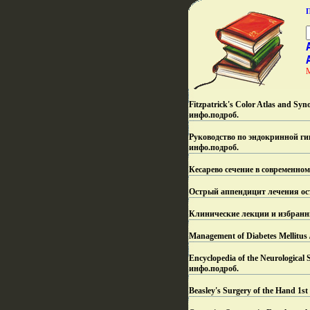
Fitzpatrick's Color Atlas and 
инфо.
подроб.
Руководство по эндокринной ги
инфо.
подроб.
Кесарево сечение в современно
Острый аппендицит лечения ост
Клинические лекции и избранны
Management of Diabetes Mellitus
Encyclopedia of the Neurologi
инфо.
подроб.
Beasley's Surgery of the Hand 1st 