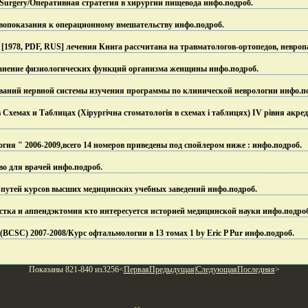
al Surgery/Оперативная стратегия в хирургии пищевода инфо.
подроб.
вопоказания к операционному вмешательству инфо.
подроб.
1978, PDF, RUS] лечения Книга рассчитана на травматологов-ортопедов, невроп
анение физиологических функций организма женщины инфо.
подроб.
еваний нервной системы изучения программы по клинической неврологии инфо.
п
хемах и Таблицах (Хірургічна стоматологія в схемах і таблицях) IV рiвня акредит
ия " 2006-2009,всего 14 номеров приведены под спойлером ниже : инфо.
подроб.
о для врачей инфо.
подроб.
путей курсов высших медицинских учебных заведений инфо.
подроб.
стка и аппендэктомия кто интересуется историей медицинской науки инфо.
подро
se (BCSC) 2007-2008/Курс офтальмологии в 13 томах 1 by Eric P Pur инфо.
подроб.
Показаны 821-840 из3256<
Первая
Предыдущая
|
Следующая
Последняя
>