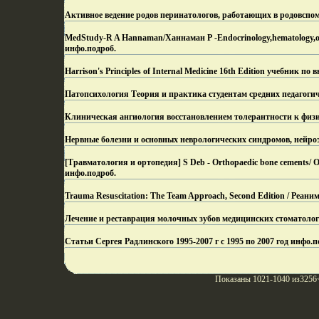
Активное ведение родов перинатологов, работающих в родовспо
MedStudy-R A Hannaman/Ханнаман Р -Endocrinology,hematology,onco
инфо.
подроб.
Harrison's Principles of Internal Medicine 16th Edition учебник п
Патопсихология Теория и практика студентам средних педагогич
Клиническая ангиология восстановлением толерантности к физ
Нервные болезни и основных неврологических синдромов, нейро
[Травматология и ортопедия] S Deb - Orthopaedic bone cements/
инфо.
подроб.
Trauma Resuscitation: The Team Approach, Second Edition / Реан
Лечение и реставрация молочных зубов медицинских стоматолог
Статьи Сергея Радлинского 1995-2007 г с 1995 по 2007 год инфо.
п
Показаны 1021-1040 из3256