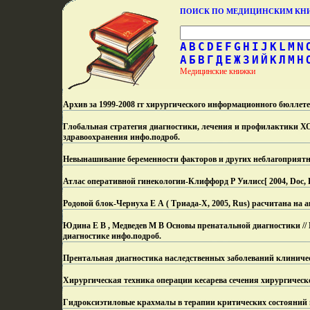
ПОИСК ПО МЕДИЦИНСКИМ К
A
B
C
D
E
F
G
H
I
J
K
L
M
N
А
Б
В
Г
Д
Е
Ж
З
И
Й
К
Л
М
Н
Медицинские книжки
Архив за 1999-2008 гг хирургического информационного бюллете
Глобальная стратегия диагностики, лечения и профилактики Х
здравоохранения инфо.
подроб.
Невынашивание беременности факторов и друrих неблаrоприятн
Атлас оперативной гинекологии-Клиффорд Р Уилисс[ 2004, Doc, R
Родовой блок-Чернуха Е А ( Триада-Х, 2005, Rus) расчитана на 
Юдина Е В , Медведев М В Основы пренатальной диагностики // 
диагностике инфо.
подроб.
Прентальная диагностика наследственных заболеваний клиничес
Хирургическая техника операции кесарева сечения хирургическ
Гидроксиэтиловые крахмалы в терапии критических состояний