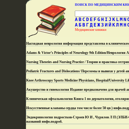
ПОИСК ПО МЕДИЦИНСКИМ К
A
B
C
D
E
F
G
H
I
J
K
L
M
N
А
Б
В
Г
Д
Е
Ж
З
И
Й
К
Л
М
Н
Медицинские книжки
Наглядная неврология информация представлена в клиническом
Adams & Victor’s Principles of Neurology 9th Edition/Неврологи
Nursing Theories and Nursing Practice / Теории и практика сестр
Pediatric Fractures and Dislocations/ Переломы и вывихи у детей 
Knee Arthroscopy Sports Medicine Physicians, Hospital/University 
Акушерство и гинекология Издание предназначено для врачей а
Клиническая офтальмология Книга 1 по дерматологии, отолярин
Искусственные клапаны сердца том числе более 50 цв ) инфо.
под
Эндокринология подростков-Строев Ю И , Чурилов Л П (ЭЛБИ-СП
названий инфо.
подроб.