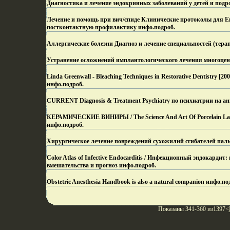
Диагностика и лечение эндокринных заболеваний у детей и подр
Лечение и помощь при вич/спиде Клинические протоколы для Е
постконтактную профилактику инфо.
подроб.
Аллергические болезни Диагноз и лечение специальностей (терап
Устранение осложнений имплантологического лечения многоцен
Linda Greenwall - Bleaching Techniques in Restorative Dentistry
инфо.
подроб.
CURRENT Diagnosis & Treatment Psychiatry по психиатрии на а
КЕРАМИЧЕСКИЕ ВИНИРЫ / The Science And Art Of Porcelain Lam
инфо.
подроб.
Хирургическое лечение повреждений сухожилий сгибателей паль
Color Atlas of Infective Endocarditis / Инфекционный эндокарди
вмешательства и прогноз инфо.
подроб.
Obstetric Anesthesia Handbook is also a natural companion инфо.
по
Показаны 341-360 из1397<