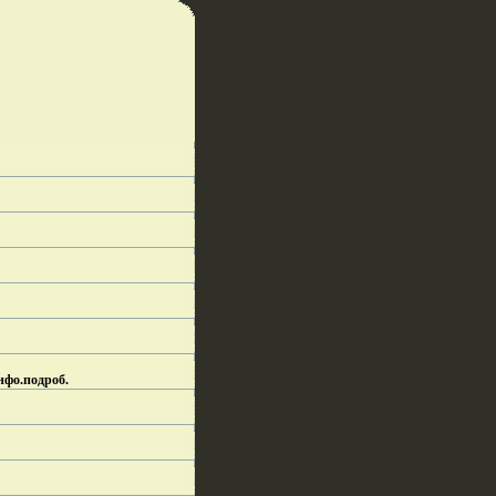
нфо.
подроб.