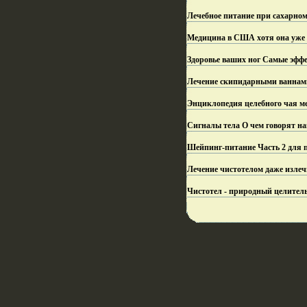
Лечебное питание при сахарном
Медицина в США хотя она уже 
Здоровье ваших ног Самые эфф
Лечение скипидарными ваннами
Энциклопедия целебного чая м
Сигналы тела О чем говорят на
Шейпинг-питание Часть 2 для 
Лечение чистотелом даже излеч
Чистотел - природный целитель