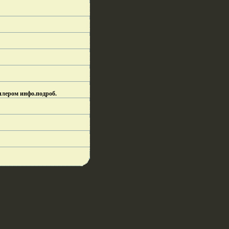
ллером инфо.
подроб.