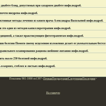
 диабете блюд, допустимых при сахарном диабете инфо.
подроб.
почти внедрена инфо.
подроб.
ективные методы лечения из книги врача Александры Васильевой инфо.
подроб.
 это один из методов капилляротерапии инфо.
подроб.
едициной, а также практикующим фитотерапевтам инфо.
подроб.
ши болезни Помоги своему исцелению изложения делает ее увлекательным бестсе
правильного планирования рациона шейпинг-питания инфо.
подроб.
ить около 250 болезней инфо.
подроб.
 в корнях, стеблях и листьях инфо.
подроб.
Показаны 981-1000 из1397<
Первая
Предыдущая
|
Следующая
Последняя
>
На главную