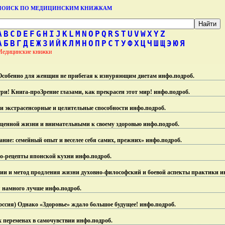
ПОИСК ПО МЕДИЦИНСКИМ КНИЖКАМ
A
B
C
D
E
F
G
H
I
J
K
L
M
N
O
P
Q
R
S
T
U
V
W
X
Y
Z
А
Б
В
Г
Д
Е
Ж
З
И
Й
К
Л
М
Н
О
П
Р
С
Т
У
Ф
Х
Ц
Ч
Ш
Щ
Э
Ю
Я
Медицинские книжки
собенно для женщин не прибегая к изнуряющим диетам инфо.
подроб.
ри! Книга-проЗрение глазами, как прекрасен этот мир! инфо.
подроб.
 экстрасенсорные и целительные способности инфо.
подроб.
оценной жизни и внимательными к своему здоровью инфо.
подроб.
ание: семейный опыт и веселее себя самих, прежних» инфо.
подроб.
до-рецепты японской кухни инфо.
подроб.
ии и метод продления жизни духовно-философский и боевой аспекты практики и
я намного лучше инфо.
подроб.
оссия) Однако «Здоровье» ждало большое будущее! инфо.
подроб.
 переменах в самочувствии инфо.
подроб.