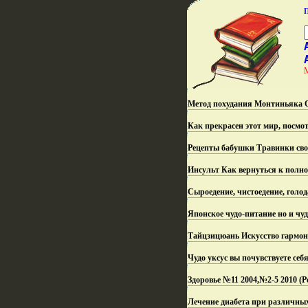
Метод похудания Монтиньяка О
Как прекрасен этот мир, посмот
Рецепты бабушки Травинки свои
Инсульт Как вернуться к полн
Сыроедение, чистоедение, голод
Японское чудо-питание но и чу
Тайцзицюань Искусство гармон
Чудо уксус вы почувствуете себ
Здоровье №11 2004,№2-5 2010 (Р
Лечение диабета при различных