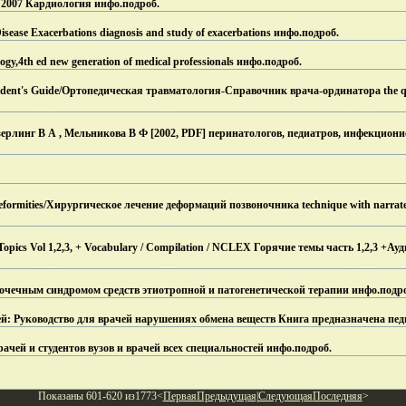
ed 2007 Кардиология инфо.
подроб.
sease Exacerbations diagnosis and study of exacerbations инфо.
подроб.
ogy,4th ed new generation of medical professionals инфо.
подроб.
sident's Guide/Ортопедическая травматология-Справочник врача-ординатора the quic
линг В А , Мельникова В Ф [2002, PDF] перинатологов, педиатров, инфекциони
eformities/Хирургическое лечение деформаций позвоночника technique with narrated
pics Vol 1,2,3, + Vocabulary / Compilation / NCLEX Горячие темы часть 1,2,3 +Ау
очечным синдромом средств этиотропной и патогенетической терапии инфо.
подр
ей: Руководство для врачей нарушениях обмена веществ Книга предназначена пе
чей и студентов вузов и врачей всех специальностей инфо.
подроб.
Показаны 601-620 из1773<
Первая
Предыдущая
|
Следующая
Последняя
>