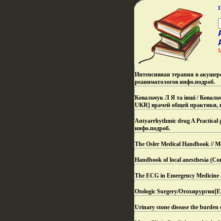
Интенсивная терапия в акушерс
реаниматологов инфо.
подроб.
Ковальчук Л Я та інші / Ковальч
UKR] врачей общей практики, в
Antyarrhythmic drug A Practica
инфо.
подроб.
The Osler Medical Handbook // 
Handbook of local anesthesia (Co
The ECG in Emergency Medicine ar
Otologic Surgery/Отохирургия[
Urinary stone disease the burden 