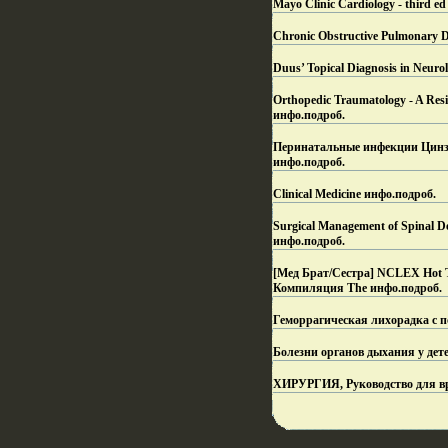
Mayo Clinic Cardiology - third 
Chronic Obstructive Pulmonary Di
Duus’ Topical Diagnosis in Neurol
Orthopedic Traumatology - A Re
инфо.
подроб.
Перинатальные инфекции Цинзер
инфо.
подроб.
Clinical Medicine инфо.
подроб.
Surgical Management of Spinal D
инфо.
подроб.
[Мед Брат/Сестра] NCLEX Hot To
Компиляция The инфо.
подроб.
Геморрагическая лихорадка с п
Болезни органов дыхания у дет
ХИРУРГИЯ, Руководство для вра