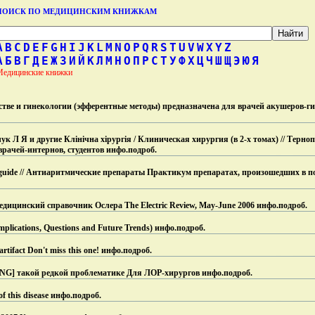
ПОИСК ПО МЕДИЦИНСКИМ КНИЖКАМ
A
B
C
D
E
F
G
H
I
J
K
L
M
N
O
P
Q
R
S
T
U
V
W
X
Y
Z
А
Б
В
Г
Д
Е
Ж
З
И
Й
К
Л
М
Н
О
П
Р
С
Т
У
Ф
Х
Ц
Ч
Ш
Щ
Э
Ю
Я
Медицинские книжки
тве и гинекологии (эфферентные методы) предназначена для врачей акушеров-гин
ук Л Я и другие Клінічна хірургія / Клиническая хирургия (в 2-х томах) // Терноп
рачей-интернов, студентов инфо.
подроб.
l guide // Антиаритмические препараты Практикум препаратах, произошедших в п
Медицинский справочник Ослера The Electric Review, May-June 2006 инфо.
подроб.
mplications, Questions and Future Trends) инфо.
подроб.
tifact Don't miss this one! инфо.
подроб.
ENG] такой редкой проблематике Для ЛОР-хирургов инфо.
подроб.
of this disease инфо.
подроб.