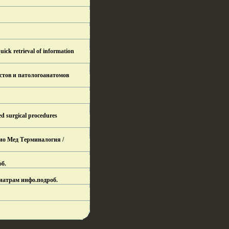
k retrieval of information
стов и патологоанатомов
 surgical procedures
дио Мед Терминалогия /
об.
диатрам инфо.
подроб.