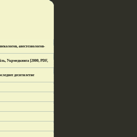
екологов, анестезиологов-
іль, Укрмедкнига [2000, PDF,
оследнее десятилетие