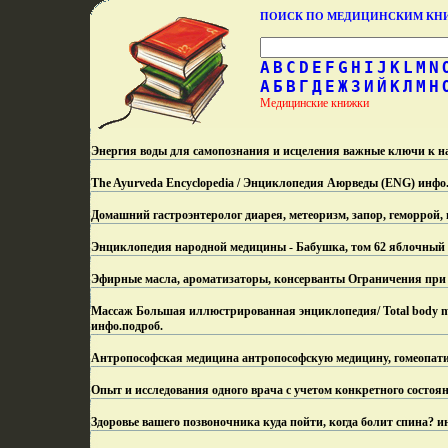
ПОИСК ПО МЕДИЦИНСКИМ К
A
B
C
D
E
F
G
H
I
J
K
L
M
N
А
Б
В
Г
Д
Е
Ж
З
И
Й
К
Л
М
Н
Медицинские книжки
Энергия воды для самопознания и исцеления важные ключи к н
The Ayurveda Encyclopedia / Энциклопедия Аюрведы (ENG) инфо
Домашний гастроэнтеролог диарея, метеоризм, запор, геморрой,
Энциклопедия народной медицины - Бабушка, том 62 яблочный -
Эфирные масла, ароматизаторы, консерванты Ограничения при
Массаж Большая иллюстрированная энциклопедия/ Total body 
инфо.
подроб.
Антропософская медицина антропософскую медицину, гомеопат
Опыт и исследования одного врача с учетом конкретного состоя
Здоровье вашего позвоночника куда пойти, когда болит спина? и