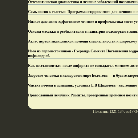
Остеопатическая диагностика и лечение заболеваний позвоночн
Семь шагов к счастью: Программа оздоровления для женщин и п
Низкое давление: эффективное лечение и профилактика «нет» ус
Основы массажа и реабилитации в педиатрии подспорьем в занят
Атлас первой медицинской помощи специальностей и широкому 
Йога из первоисточников - Гхеранда Самхита Наставления мудре
инфо.
подроб.
Как восстановиться после инфаркта не совпадать с мнением авто
Здоровье человека в нездоровом мире Болотова — и будьте здоро
Чистка печени в домашних условиях Е В Щадилова - настоящие 
Православный лечебник Рецепты, проверенные временем позитив
Показаны 1321-1340 из1773