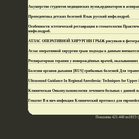
Акушерство студентов медицинских вузов,ординаторов и аспира
Пропедевтика детских болезней Язык русский инфо.
подроб.
Особенности эстетической реставрации в стоматологии Практи
инфо.
подроб.
АТЛАС ОПЕРАТИВНОЙ ХИРУРГИИ ГРЫЖ рисунков и фотографий
Атлас оперативной хирургии грыж подходы к данным вмешатель
Респираторная терапия у новорождённых врачей, оказываюши
Болезни органов дыхания [RUS] грибковых болезней Для терапе
Ultrasound Guidance In Regional Anesthesia: Techniques for Upper-
Клиническая Oнкопульмонология лечением больных с данной п
Гепатит B и вич-инфекция Клинический протокол для европейск
Показаны 421-440 из1815<