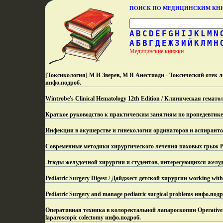
ПОИСК ПО МЕДИЦИНСКИМ К
A
B
C
D
E
F
G
H
I
J
K
L
M
N
А
Б
В
Г
Д
Е
Ж
З
И
Й
К
Л
М
Н
Медицинские книжки
[Токсикология] М И Зверев, М Я Анестиади - Токсический отек
инфо.
подроб.
Wintrobe's Clinical Hematology 12th Edition / Клиническая гемат
Краткое руководство к практическим занятиям по пропедевтике 
Инфекции в акушерстве и гинекологии ординаторов и аспиранто
Современные методики хирургического лечения паховых грыж Р
Этюды желудочной хирургии и студентов, интересующихся желуд
Pediatric Surgery Digest / Дайджест детской хирургии working with
Pediatric Surgery and manage pediatric surgical problems инфо.
подр
Оперативная техника в колоректальной лапароскопии Operative Tec
laparoscopic colectomy инфо.
подроб.