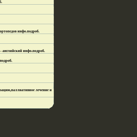
б.
ортопедов инфо.
подроб.
 - английский инфо.
подроб.
подроб.
зацию,паллиативное лечение и