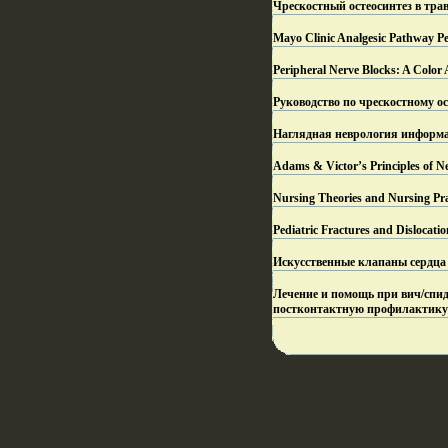
Чрескостный остеосинтез в тра
Mayo Clinic Analgesic Pathway Pe
Peripheral Nerve Blocks: A Color 
Руководство по чрескостному о
Наглядная неврология информа
Adams & Victor’s Principles of
Nursing Theories and Nursing P
Pediatric Fractures and Disloca
Искусственные клапаны сердца т
Лечение и помощь при вич/спи
постконтактную профилактику