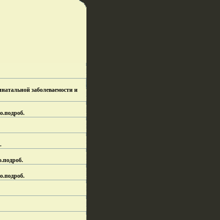
инатальной заболеваемости и
о.
подроб.
.
о.
подроб.
о.
подроб.