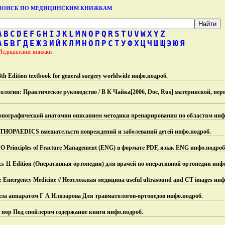
ПОИСК ПО МЕДИЦИНСКИМ КНИЖКАМ
A
B
C
D
E
F
G
H
I
J
K
L
M
N
O
P
Q
R
S
T
U
V
W
X
Y
Z
А
Б
В
Г
Д
Е
Ж
З
И
Й
К
Л
М
Н
О
П
Р
С
Т
У
Ф
Х
Ц
Ч
Ш
Щ
Э
Ю
Я
Медицинские книжки
 8th Edition textbook for general surgery worldwide инфо.
подроб.
ологии: Практическое руководство / В К Чайка[2006, Doc, Rus] материнской, пер
топографической анатомии описанием методики препарирования по областям инф
OPAEDICS вмешательств повреждений и заболеваний детей инфо.
подроб.
O Principles of Fracture Management (ENG) в формате PDF, язык ENG инфо.
подроб
ics 11 Edition (Оперативная ортопедия) для врачей по оперативной ортопедии инф
: Emergency Medicine // Неотложная медицина useful ultrasound and CT images инф
еза аппаратом Г А Илизарова Для травматологов-ортопедов инфо.
подроб.
 пор Под спойлером содержание книги инфо.
подроб.