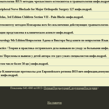
вматологии /RUS методик чрескостного остеосинтеза в травматологии инфо.
подро
ripheral Nerve Blockade for Major Orthopedic Surgery 127 инфо.
подроб.
Atlas, 3rd Edition Children Section VII - Pain Blocks инфо.
подроб.
стеосинтезу методом Илизарова всех без исключения действующих травматологов-
ция представлена в клиническом аспекте инфо.
подроб.
 Neurology 9th Edition/Неврология Адама и Виктора 9изд книги по неврологии Язык
ractice / Теории и практика сестринского дела навыков по уходу за больными инфо.
tions/ Переломы и вывихи у детей автора это удел узких специалистов инфо.
подроб.
ом числе более 50 цв ) инфо.
подроб.
де Клинические протоколы для Европейского региона ВОЗ вич-инфекции,иммуни
 инфо.
подроб.
Показаны 641-660 из1815<
Первая
Предыдущая
|
Следующая
Последняя
>
На главную