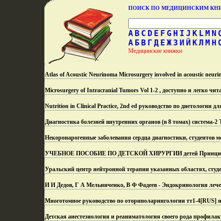
ПОИСК ПО МЕДИЦИНСКИМ К
A
B
C
D
E
F
G
H
I
J
K
L
M
N
А
Б
В
Г
Д
Е
Ж
З
И
Й
К
Л
М
Н
Медицинские книжки
Atlas of Acoustic Neurinoma Microsurgery involved in acoustic neur
Microsurgery of Intracranial Tumors Vol 1-2 , доступно и легко чит
Nutrition in Clinical Practice, 2nd ed руководство по диетологии д
Диагностика болезней внутренних органов (в 8 томах) система-2 
Некоронарогенные заболевания сердца диагностики, студентов м
УЧЕБНОЕ ПОСОБИЕ ПО ДЕТСКОЙ ХИРУРГИИ детей Принципы л
Уральский центр нейтронной терапии указанных областях, студ
И И Дедов, Г А Мельниченко, В Ф Фадеев - Эндокринология леч
Многотомное руководство по оториноларингологии тт1-4[RUS] н
Детская анестезиология и реаниматология своего рода профила