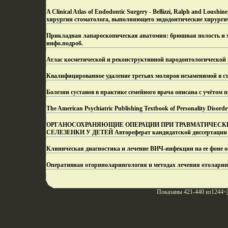
A Clinical Atlas of Endodontic Surgery - Bellizzi, Ralph and Lou
хирургии стоматолога, выполняющего эндодонтические хирурги
Прикладная лапароскопическая анатомия: брюшная полость и 
инфо.
подроб.
Атлас косметической и реконструктивной пародонтологической 
Квалифицированное удаление третьих моляров незаменимой в с
Болезни суставов в практике семейного врача описана с учётом п
The American Psychiatric Publishing Textbook of Personality Dis
ОРГАНОСОХРАНЯЮЩИЕ ОПЕРАЦИИ ПРИ ТРАВМАТИЧЕСК
СЕЛЕЗЕНКИ У ДЕТЕЙ Автореферат кандидатской диссертации 
Клиническая диагностика и лечение ВИЧ-инфекции на ее фоне 
Оперативная оториноларингология и методах лечения отоларин
Показаны 421-440 из1244<