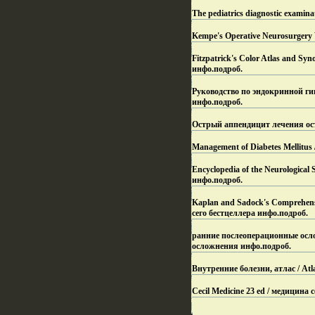
The pediatrics diagnostic exam
Kempe's Operative Neurosurgery
Fitzpatrick's Color Atlas and 
инфо.
подроб.
Руководство по эндокринной ги
инфо.
подроб.
Острый аппендицит лечения ост
Management of Diabetes Mellitus
Encyclopedia of the Neurologi
инфо.
подроб.
Kaplan and Sadock's Comprehens
сего бестцеллера инфо.
подроб.
ранние послеоперационные осл
осложнения инфо.
подроб.
Внутренние болезни, атлас / Atl
Cecil Medicine 23 ed / медицина 