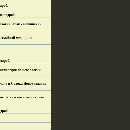
дроб.
фо.
подроб.
атологии Язык - английский
и семейной медицины
одроб.
циклопедия по неврологии
плана и Садока Новое издание
мешательства и возникшего
дроб.