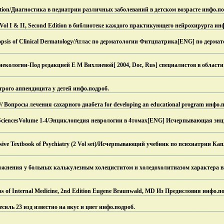
ination/Диагностика в педиатрии различных заболеваний в детском возрасте инфо.
по
 Vol I & II, Second Edition в библиотеке каждого практикующего нейрохирурга ин
Synopsis of Clinical Dermatology/Атлас по дерматологии Фитцпатрика[ENG] по дерм
некологии-Под редакцией E M Вихляевой[ 2004, Doc, Rus] специалистов в област
рого аппендицита у детей инфо.
подроб.
 // Вопросы лечения сахарного диабета for developing an educational program инфо.
п
cal SciencesVolume 1-4/Энциклопедия неврологии в 4томах[ENG] Исчерпывающая эн
ive Textbook of Psychiatry (2 Vol set)/Исчерпывающий учебник по психиатрии Ка
ожнения у больных калькулезным холециститом и холедохолитиазом характера в
as of Internal Medicine, 2nd Edition Eugene Braunwald, MD Из Предисловия инфо.
по
сесиль 23 изд известно на вкус и цвет инфо.
подроб.